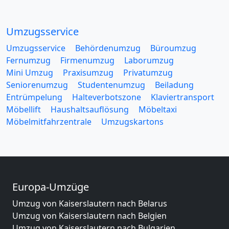
Umzugsservice
Umzugsservice
Behördenumzug
Büroumzug
Fernumzug
Firmenumzug
Laborumzug
Mini Umzug
Praxisumzug
Privatumzug
Seniorenumzug
Studentenumzug
Beiladung
Entrümpelung
Halteverbotszone
Klaviertransport
Möbellift
Haushaltsauflösung
Möbeltaxi
Möbelmitfahrzentrale
Umzugskartons
Europa-Umzüge
Umzug von Kaiserslautern nach Belarus
Umzug von Kaiserslautern nach Belgien
Umzug von Kaiserslautern nach Bulgarien