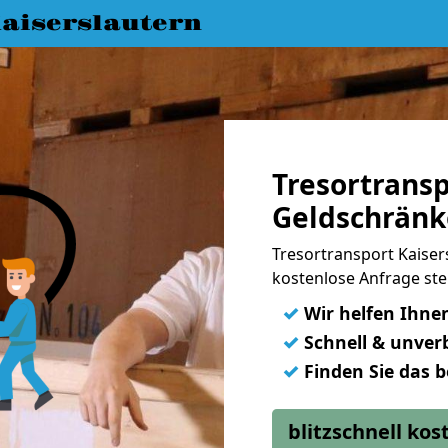
aiserslautern
Tresortransp
Geldschränke
Tresortransport Kaiser
kostenlose Anfrage ste
✓
Wir helfen Ihne
✓
Schnell & unverb
✓
Finden Sie das 
blitzschnell ko