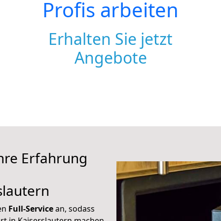
Profis arbeiten
Erhalten Sie jetzt
Angebote
hre Erfahrung
e
slautern
nen
Full-Service
an, sodass
rt in Kaiserslautern machen