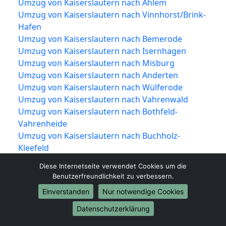
Umzug von Kaiserslautern nach Ahlem
Umzug von Kaiserslautern nach Vinnhorst/Brink-
Hafen
Umzug von Kaiserslautern nach Bemerode
Umzug von Kaiserslautern nach Isernhagen
Umzug von Kaiserslautern nach Misburg
Umzug von Kaiserslautern nach Anderten
Umzug von Kaiserslautern nach Wülferode
Umzug von Kaiserslautern nach Vahrenwald
Umzug von Kaiserslautern nach Bothfeld-
Vahrenheide
Umzug von Kaiserslautern nach Buchholz-
Kleefeld
Umzug von Kaiserslautern nach Misburg-
Diese Internetseite verwendet Cookies um die
Anderten
Benutzerfreundlichkeit zu verbessern.
Umzug von Kaiserslautern nach Kirchrode-
Einverstanden
Nur notwendige Cookies
Bemerode-Wülferode
Umzug von Kaiserslautern nach Südstadt-Bult
Datenschutzerklärung
Umzug von Kaiserslautern nach Döhren-Wülfel