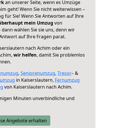
erk
an unserer Seite, wenn es Umzüge
im geht! Wenn Sie nicht weiterwissen –
ng für Sie! Wenn Sie Antworten auf Ihre
 überhaupt mein Umzug
von
 dann wählen Sie sie uns, denn wir
ntwort auf Ihre Fragen parat.
serslautern nach Achim oder ein
Achim,
wir helfen
, damit Sie problemlos
nnen.
enumzug
,
Seniorenumzug
,
Tresor
– &
numzug
in Kaiserslautern,
Fernumzug
ng
von Kaiserslautern nach Achim.
nigen Minuten unverbindliche und
se Angebote erhalten