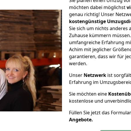
Sie planen einen Umzug von
möchten dabei möglichst
v
genau richtig! Unser Netzw
kostengünstige Umzugsdi
Sie sich um nichts anderes 
Zuhause kümmern müssen. W
umfangreiche Erfahrung mi
Achim mit jeglicher Größe
garantieren, dass wir für j
werden.
Unser
Netzwerk
ist sorgfäl
Erfahrung im Umzugsberei
Sie möchten eine
Kostenüb
kostenlose und unverbindli
Füllen Sie jetzt das Formula
Angebote.