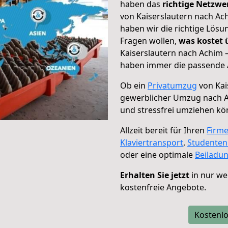
haben das
richtige Netzw
von Kaiserslautern nach Ach
haben wir die richtige Lösu
Fragen wollen,
was kostet
Kaiserslautern nach Achim –
haben immer die passende A
Ob ein
Privatumzug
von Kai
gewerblicher Umzug nach 
und stressfrei umziehen kö
Allzeit bereit für Ihren
Firm
Klaviertransport
,
Studente
oder eine optimale
Beiladu
Erhalten Sie jetzt
in nur we
kostenfreie Angebote.
Kostenlo