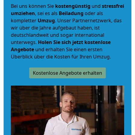
Bei uns können Sie
kostengünstig
und
stressfrei
umziehen
, sei es als
Beiladung
oder als
kompletter
Umzug
. Unser Partnernetzwerk, das
wir über die Jahre aufgebaut haben, ist
deutschlandweit und sogar international
unterwegs.
Holen Sie sich jetzt kostenlose
Angebote
und erhalten Sie einen ersten
Überblick über die Kosten für Ihren Umzug.
Kostenlose Angebote erhalten