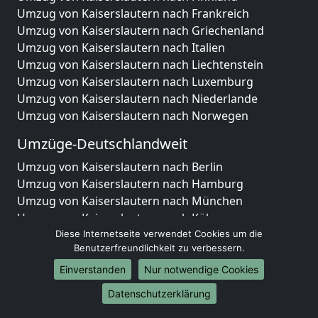
Umzug von Kaiserslautern nach Frankreich
Umzug von Kaiserslautern nach Griechenland
Umzug von Kaiserslautern nach Italien
Umzug von Kaiserslautern nach Liechtenstein
Umzug von Kaiserslautern nach Luxemburg
Umzug von Kaiserslautern nach Niederlande
Umzug von Kaiserslautern nach Norwegen
Umzüge-Deutschlandweit
Umzug von Kaiserslautern nach Berlin
Umzug von Kaiserslautern nach Hamburg
Umzug von Kaiserslautern nach München
Umzug von Kaiserslautern nach Köln
Umzug von Kaiserslautern nach Frankfurt am Main
Diese Internetseite verwendet Cookies um die
Benutzerfreundlichkeit zu verbessern.
Umzug von Kaiserslautern nach Stuttgart
Umzug von Kaiserslautern nach Düsseldorf
Einverstanden
Nur notwendige Cookies
Umzug von Kaiserslautern nach Leipzig
Datenschutzerklärung
Umzug von Kaiserslautern nach Dortmund