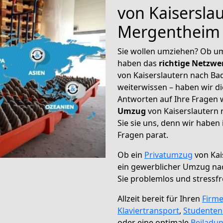
von Kaisersla
Mergentheim
Sie wollen umziehen? Ob um
haben das
richtige Netzw
von Kaiserslautern nach Ba
weiterwissen – haben wir di
Antworten auf Ihre Fragen 
Umzug
von Kaiserslautern
Sie sie uns, denn wir haben
Fragen parat.
Ob ein
Privatumzug
von Kai
ein gewerblicher Umzug n
Sie problemlos und stressf
Allzeit bereit für Ihren
Firm
Klaviertransport
,
Studente
oder eine optimale
Beiladu