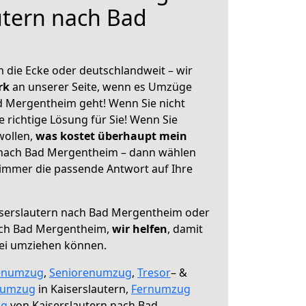
utern nach Bad
 die Ecke oder deutschlandweit – wir
erk
an unserer Seite, wenn es Umzüge
d Mergentheim geht! Wenn Sie nicht
e richtige Lösung für Sie! Wenn Sie
wollen,
was kostet überhaupt mein
 nach Bad Mergentheim – dann wählen
 immer die passende Antwort auf Ihre
serslautern nach Bad Mergentheim oder
ach Bad Mergentheim,
wir helfen
, damit
rei umziehen können.
enumzug
,
Seniorenumzug
,
Tresor
– &
numzug
in Kaiserslautern,
Fernumzug
ng
von Kaiserslautern nach Bad