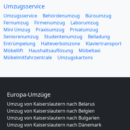
Umzugsservice
Umzugsservice
Behördenumzug
Büroumzug
Fernumzug
Firmenumzug
Laborumzug
Mini Umzug
Praxisumzug
Privatumzug
Seniorenumzug
Studentenumzug
Beiladung
Entrümpelung
Halteverbotszone
Klaviertransport
Möbellift
Haushaltsauflösung
Möbeltaxi
Möbelmitfahrzentrale
Umzugskartons
Europa-Umzüge
Umzug von Kaiserslautern nach Belarus
Umzug von Kaiserslautern nach Belgien
Umzug von Kaiserslautern nach Bulgarien
Umzug von Kaiserslautern nach Dänemark