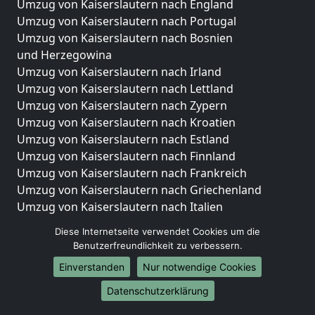
Umzug von Kaiserslautern nach England
Umzug von Kaiserslautern nach Portugal
Umzug von Kaiserslautern nach Bosnien
und Herzegowina
Umzug von Kaiserslautern nach Irland
Umzug von Kaiserslautern nach Lettland
Umzug von Kaiserslautern nach Zypern
Umzug von Kaiserslautern nach Kroatien
Umzug von Kaiserslautern nach Estland
Umzug von Kaiserslautern nach Finnland
Umzug von Kaiserslautern nach Frankreich
Umzug von Kaiserslautern nach Griechenland
Umzug von Kaiserslautern nach Italien
Umzug von Kaiserslautern nach Liechtenstein
Diese Internetseite verwendet Cookies um die
Umzug von Kaiserslautern nach Luxemburg
Benutzerfreundlichkeit zu verbessern.
Umzug von Kaiserslautern nach Niederlande
Einverstanden
Nur notwendige Cookies
Umzug von Kaiserslautern nach Norwegen
Datenschutzerklärung
Umzüge-Deutschlandweit