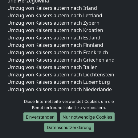
und Herzegowina
Umzug von Kaiserslautern nach Irland
Umzug von Kaiserslautern nach Lettland
Umzug von Kaiserslautern nach Zypern
Umzug von Kaiserslautern nach Kroatien
Umzug von Kaiserslautern nach Estland
Umzug von Kaiserslautern nach Finnland
Umzug von Kaiserslautern nach Frankreich
Umzug von Kaiserslautern nach Griechenland
Umzug von Kaiserslautern nach Italien
Umzug von Kaiserslautern nach Liechtenstein
Umzug von Kaiserslautern nach Luxemburg
Umzug von Kaiserslautern nach Niederlande
Umzug von Kaiserslautern nach Norwegen
Diese Internetseite verwendet Cookies um die
Umzüge-Deutschlandweit
Benutzerfreundlichkeit zu verbessern.
Einverstanden
Nur notwendige Cookies
Umzug von Kaiserslautern nach Berlin
Umzug von Kaiserslautern nach Hamburg
Datenschutzerklärung
Umzug von Kaiserslautern nach München