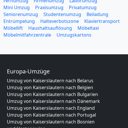
Fernumzug
Firmenumzug
Laborumzug
Mini Umzug
Praxisumzug
Privatumzug
Seniorenumzug
Studentenumzug
Beiladung
Entrümpelung
Halteverbotszone
Klaviertransport
Möbellift
Haushaltsauflösung
Möbeltaxi
Möbelmitfahrzentrale
Umzugskartons
Europa-Umzüge
Umzug von Kaiserslautern nach Belarus
Umzug von Kaiserslautern nach Belgien
Umzug von Kaiserslautern nach Bulgarien
Umzug von Kaiserslautern nach Dänemark
Umzug von Kaiserslautern nach England
Umzug von Kaiserslautern nach Portugal
Umzug von Kaiserslautern nach Bosnien