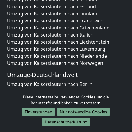
Umzug von Kaiserslautern nach Estland
Umzug von Kaiserslautern nach Finnland
Umzug von Kaiserslautern nach Frankreich
Umzug von Kaiserslautern nach Griechenland
Umzug von Kaiserslautern nach Italien
Umzug von Kaiserslautern nach Liechtenstein
Umzug von Kaiserslautern nach Luxemburg
Umzug von Kaiserslautern nach Niederlande
Umzug von Kaiserslautern nach Norwegen
Umzüge-Deutschlandweit
Umzug von Kaiserslautern nach Berlin
Umzug von Kaiserslautern nach Hamburg
Diese Internetseite verwendet Cookies um die
Umzug von Kaiserslautern nach München
Benutzerfreundlichkeit zu verbessern.
Umzug von Kaiserslautern nach Köln
Umzug von Kaiserslautern nach Frankfurt am Main
Einverstanden
Nur notwendige Cookies
Umzug von Kaiserslautern nach Stuttgart
Datenschutzerklärung
Umzug von Kaiserslautern nach Düsseldorf