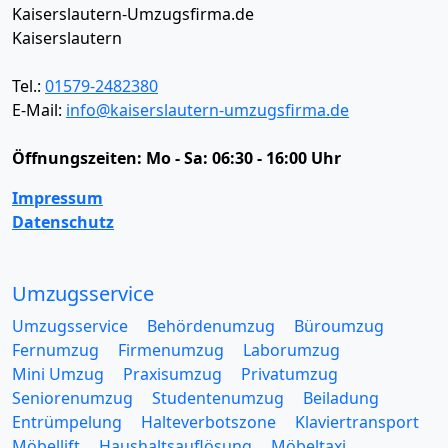
Kaiserslautern-Umzugsfirma.de
Kaiserslautern
Tel.:
01579-2482380
E-Mail:
info@kaiserslautern-umzugsfirma.de
Öffnungszeiten:
Mo - Sa: 06:30 - 16:00 Uhr
Impressum
Datenschutz
Umzugsservice
Umzugsservice
Behördenumzug
Büroumzug
Fernumzug
Firmenumzug
Laborumzug
Mini Umzug
Praxisumzug
Privatumzug
Seniorenumzug
Studentenumzug
Beiladung
Entrümpelung
Halteverbotszone
Klaviertransport
Möbellift
Haushaltsauflösung
Möbeltaxi