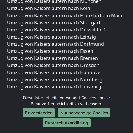
Umzug von Kaiserslautern nach München
Umzug von Kaiserslautern nach Köln
Umzug von Kaiserslautern nach Frankfurt am Main
Umzug von Kaiserslautern nach Stuttgart
Umzug von Kaiserslautern nach Düsseldorf
Umzug von Kaiserslautern nach Leipzig
Umzug von Kaiserslautern nach Dortmund
Umzug von Kaiserslautern nach Essen
Umzug von Kaiserslautern nach Bremen
Umzug von Kaiserslautern nach Dresden
Umzug von Kaiserslautern nach Hannover
Umzug von Kaiserslautern nach Nürnberg
Umzug von Kaiserslautern nach Duisburg
Umzug von Kaiserslautern nach Bochum
Diese Internetseite verwendet Cookies um die
Umzug von Kaiserslautern nach Wuppertal
Benutzerfreundlichkeit zu verbessern.
Umzug von Kaiserslautern nach Bielefeld
Einverstanden
Nur notwendige Cookies
Umzug von Kaiserslautern nach Bonn
Umzug von Kaiserslautern nach Münster
Datenschutzerklärung