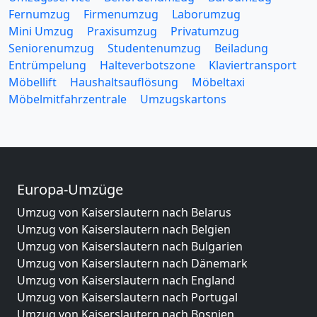
Fernumzug
Firmenumzug
Laborumzug
Mini Umzug
Praxisumzug
Privatumzug
Seniorenumzug
Studentenumzug
Beiladung
Entrümpelung
Halteverbotszone
Klaviertransport
Möbellift
Haushaltsauflösung
Möbeltaxi
Möbelmitfahrzentrale
Umzugskartons
Europa-Umzüge
Umzug von Kaiserslautern nach Belarus
Umzug von Kaiserslautern nach Belgien
Umzug von Kaiserslautern nach Bulgarien
Umzug von Kaiserslautern nach Dänemark
Umzug von Kaiserslautern nach England
Umzug von Kaiserslautern nach Portugal
Umzug von Kaiserslautern nach Bosnien