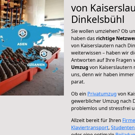
von Kaisersla
Dinkelsbühl
Sie wollen umziehen? Ob um
haben das
richtige Netzw
von Kaiserslautern nach Din
weiterwissen – haben wir di
Antworten auf Ihre Fragen 
Umzug
von Kaiserslautern 
uns, denn wir haben immer 
parat.
Ob ein
Privatumzug
von Kai
gewerblicher Umzug nach D
problemlos und stressfrei 
Allzeit bereit für Ihren
Firm
Klaviertransport
,
Studente
oder eine optimale
Beiladu