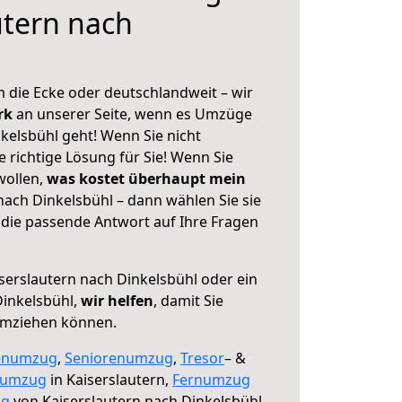
utern nach
 die Ecke oder deutschlandweit – wir
erk
an unserer Seite, wenn es Umzüge
kelsbühl geht! Wenn Sie nicht
e richtige Lösung für Sie! Wenn Sie
wollen,
was kostet überhaupt mein
nach Dinkelsbühl – dann wählen Sie sie
die passende Antwort auf Ihre Fragen
serslautern nach Dinkelsbühl oder ein
inkelsbühl,
wir helfen
, damit Sie
umziehen können.
enumzug
,
Seniorenumzug
,
Tresor
– &
numzug
in Kaiserslautern,
Fernumzug
ng
von Kaiserslautern nach Dinkelsbühl.