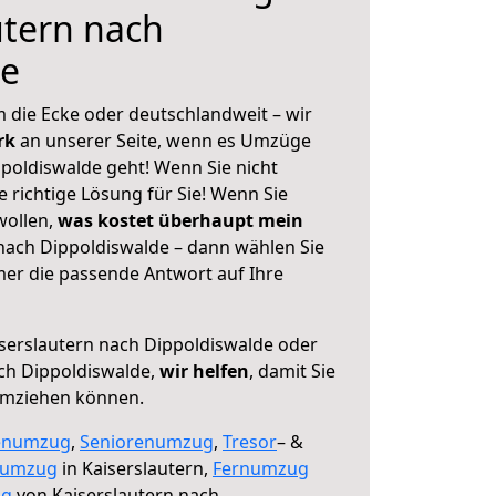
utern nach
de
 die Ecke oder deutschlandweit – wir
erk
an unserer Seite, wenn es Umzüge
poldiswalde geht! Wenn Sie nicht
e richtige Lösung für Sie! Wenn Sie
wollen,
was kostet überhaupt mein
nach Dippoldiswalde – dann wählen Sie
mer die passende Antwort auf Ihre
serslautern nach Dippoldiswalde oder
ch Dippoldiswalde,
wir helfen
, damit Sie
umziehen können.
enumzug
,
Seniorenumzug
,
Tresor
– &
numzug
in Kaiserslautern,
Fernumzug
ng
von Kaiserslautern nach