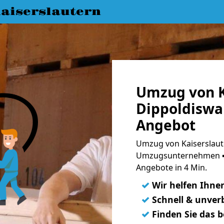
aiserslautern
Umzug von K
Dippoldiswal
Angebot
Umzug von Kaiserslaute
Umzugsunternehmen ➨
Angebote in 4 Min.
✓
Wir helfen Ihne
✓
Schnell & unverb
✓
Finden Sie das 