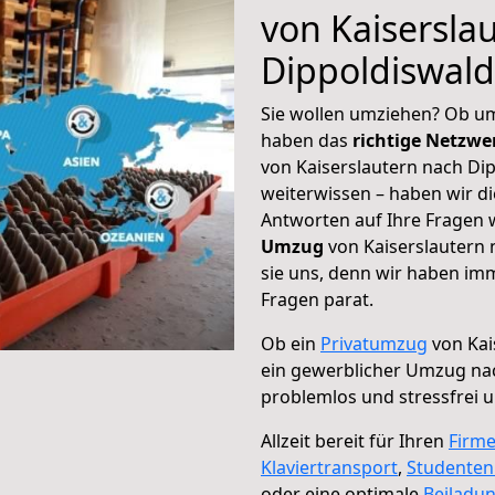
von Kaisersla
Dippoldiswal
Sie wollen umziehen? Ob um
haben das
richtige Netzw
von Kaiserslautern nach Dip
weiterwissen – haben wir di
Antworten auf Ihre Fragen 
Umzug
von Kaiserslautern 
sie uns, denn wir haben im
Fragen parat.
Ob ein
Privatumzug
von Kai
ein gewerblicher Umzug na
problemlos und stressfrei 
Allzeit bereit für Ihren
Firm
Klaviertransport
,
Studente
oder eine optimale
Beiladu