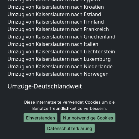
Umzug von Kaiserslautern nach Kroatien
Umzug von Kaiserslautern nach Estland
Umzug von Kaiserslautern nach Finnland
Umzug von Kaiserslautern nach Frankreich
Umzug von Kaiserslautern nach Griechenland
Umzug von Kaiserslautern nach Italien
Umzug von Kaiserslautern nach Liechtenstein
Umzug von Kaiserslautern nach Luxemburg
Umzug von Kaiserslautern nach Niederlande
Umzug von Kaiserslautern nach Norwegen
Umzüge-Deutschlandweit
Umzug von Kaiserslautern nach Berlin
Diese Internetseite verwendet Cookies um die
Umzug von Kaiserslautern nach Hamburg
Benutzerfreundlichkeit zu verbessern.
Umzug von Kaiserslautern nach München
Umzug von Kaiserslautern nach Köln
Einverstanden
Nur notwendige Cookies
Umzug von Kaiserslautern nach Frankfurt am Main
Datenschutzerklärung
Umzug von Kaiserslautern nach Stuttgart