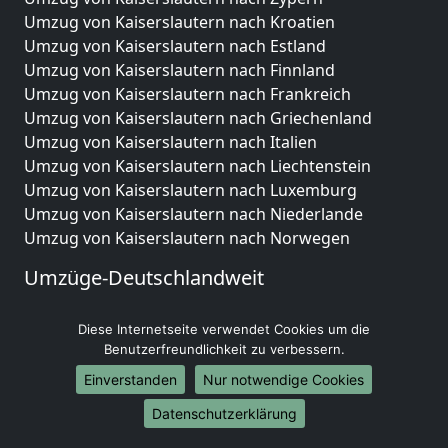
Umzug von Kaiserslautern nach Kroatien
Umzug von Kaiserslautern nach Estland
Umzug von Kaiserslautern nach Finnland
Umzug von Kaiserslautern nach Frankreich
Umzug von Kaiserslautern nach Griechenland
Umzug von Kaiserslautern nach Italien
Umzug von Kaiserslautern nach Liechtenstein
Umzug von Kaiserslautern nach Luxemburg
Umzug von Kaiserslautern nach Niederlande
Umzug von Kaiserslautern nach Norwegen
Umzüge-Deutschlandweit
Umzug von Kaiserslautern nach Berlin
Diese Internetseite verwendet Cookies um die
Umzug von Kaiserslautern nach Hamburg
Benutzerfreundlichkeit zu verbessern.
Umzug von Kaiserslautern nach München
Umzug von Kaiserslautern nach Köln
Einverstanden
Nur notwendige Cookies
Umzug von Kaiserslautern nach Frankfurt am Main
Datenschutzerklärung
Umzug von Kaiserslautern nach Stuttgart