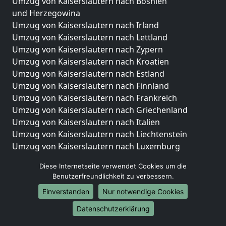
Umzug von Kaiserslautern nach Bosnien
und Herzegowina
Umzug von Kaiserslautern nach Irland
Umzug von Kaiserslautern nach Lettland
Umzug von Kaiserslautern nach Zypern
Umzug von Kaiserslautern nach Kroatien
Umzug von Kaiserslautern nach Estland
Umzug von Kaiserslautern nach Finnland
Umzug von Kaiserslautern nach Frankreich
Umzug von Kaiserslautern nach Griechenland
Umzug von Kaiserslautern nach Italien
Umzug von Kaiserslautern nach Liechtenstein
Umzug von Kaiserslautern nach Luxemburg
Umzug von Kaiserslautern nach Niederlande
Diese Internetseite verwendet Cookies um die
Umzug von Kaiserslautern nach Norwegen
Benutzerfreundlichkeit zu verbessern.
Umzüge-Deutschlandweit
Einverstanden
Nur notwendige Cookies
Umzug von Kaiserslautern nach Berlin
Datenschutzerklärung
Umzug von Kaiserslautern nach Hamburg