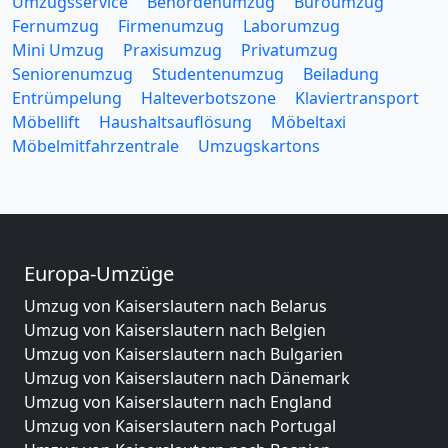
Umzugsservice
Behördenumzug
Büroumzug
Fernumzug
Firmenumzug
Laborumzug
Mini Umzug
Praxisumzug
Privatumzug
Seniorenumzug
Studentenumzug
Beiladung
Entrümpelung
Halteverbotszone
Klaviertransport
Möbellift
Haushaltsauflösung
Möbeltaxi
Möbelmitfahrzentrale
Umzugskartons
Europa-Umzüge
Umzug von Kaiserslautern nach Belarus
Umzug von Kaiserslautern nach Belgien
Umzug von Kaiserslautern nach Bulgarien
Umzug von Kaiserslautern nach Dänemark
Umzug von Kaiserslautern nach England
Umzug von Kaiserslautern nach Portugal