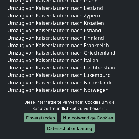
Umzug von Kaiserslautern nach Irland
Umzug von Kaiserslautern nach Lettland
Umzug von Kaiserslautern nach Zypern
Umzug von Kaiserslautern nach Kroatien
Umzug von Kaiserslautern nach Estland
Umzug von Kaiserslautern nach Finnland
Umzug von Kaiserslautern nach Frankreich
Umzug von Kaiserslautern nach Griechenland
Umzug von Kaiserslautern nach Italien
Umzug von Kaiserslautern nach Liechtenstein
Umzug von Kaiserslautern nach Luxemburg
Umzug von Kaiserslautern nach Niederlande
Umzug von Kaiserslautern nach Norwegen
Umzüge-Deutschlandweit
Diese Internetseite verwendet Cookies um die
Benutzerfreundlichkeit zu verbessern.
Umzug von Kaiserslautern nach Berlin
Einverstanden
Nur notwendige Cookies
Umzug von Kaiserslautern nach Hamburg
Umzug von Kaiserslautern nach München
Datenschutzerklärung
Umzug von Kaiserslautern nach Köln