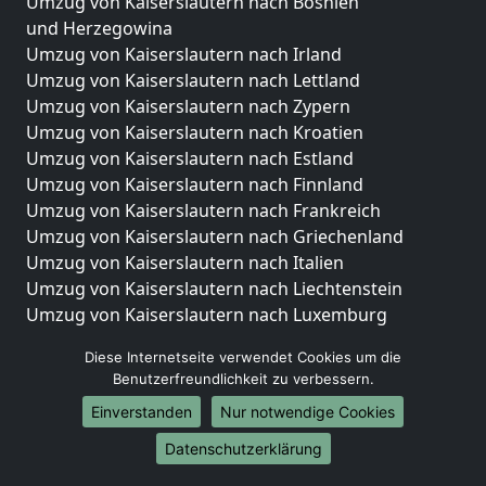
Umzug von Kaiserslautern nach Bosnien
und Herzegowina
Umzug von Kaiserslautern nach Irland
Umzug von Kaiserslautern nach Lettland
Umzug von Kaiserslautern nach Zypern
Umzug von Kaiserslautern nach Kroatien
Umzug von Kaiserslautern nach Estland
Umzug von Kaiserslautern nach Finnland
Umzug von Kaiserslautern nach Frankreich
Umzug von Kaiserslautern nach Griechenland
Umzug von Kaiserslautern nach Italien
Umzug von Kaiserslautern nach Liechtenstein
Umzug von Kaiserslautern nach Luxemburg
Umzug von Kaiserslautern nach Niederlande
Diese Internetseite verwendet Cookies um die
Umzug von Kaiserslautern nach Norwegen
Benutzerfreundlichkeit zu verbessern.
Umzüge-Deutschlandweit
Einverstanden
Nur notwendige Cookies
Umzug von Kaiserslautern nach Berlin
Datenschutzerklärung
Umzug von Kaiserslautern nach Hamburg