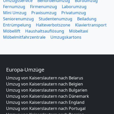
Umzugsservice
Behördenumzug
Büroumzug
Fernumzug
Firmenumzug
Laborumzug
Mini Umzug
Praxisumzug
Privatumzug
Seniorenumzug
Studentenumzug
Beiladung
Entrümpelung
Halteverbotszone
Klaviertransport
Möbellift
Haushaltsauflösung
Möbeltaxi
Möbelmitfahrzentrale
Umzugskartons
Europa-Umzüge
Umzug von Kaiserslautern nach Belarus
Umzug von Kaiserslautern nach Belgien
Umzug von Kaiserslautern nach Bulgarien
Umzug von Kaiserslautern nach Dänemark
Umzug von Kaiserslautern nach England
Umzug von Kaiserslautern nach Portugal