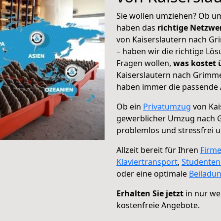
Sie wollen umziehen? Ob um
haben das
richtige Netzw
von Kaiserslautern nach Gr
– haben wir die richtige Lö
Fragen wollen,
was kostet
Kaiserslautern nach Grimme
haben immer die passende A
Ob ein
Privatumzug
von Kai
gewerblicher Umzug nach
problemlos und stressfrei 
Allzeit bereit für Ihren
Firm
Klaviertransport
,
Studente
oder eine optimale
Beiladu
Erhalten Sie jetzt
in nur we
kostenfreie Angebote.