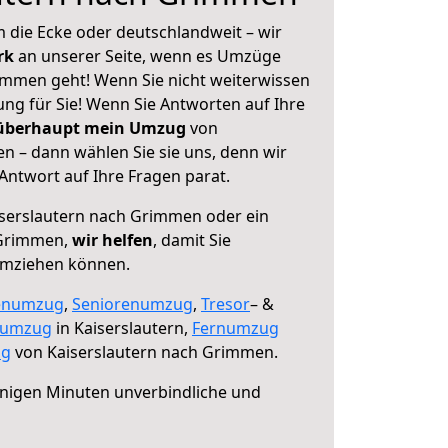
 die Ecke oder deutschlandweit – wir
erk
an unserer Seite, wenn es Umzüge
immen geht! Wenn Sie nicht weiterwissen
sung für Sie! Wenn Sie Antworten auf Ihre
 überhaupt mein Umzug
von
n – dann wählen Sie sie uns, denn wir
ntwort auf Ihre Fragen parat.
serslautern nach Grimmen oder ein
 Grimmen,
wir helfen
, damit Sie
umziehen können.
enumzug
,
Seniorenumzug
,
Tresor
– &
numzug
in Kaiserslautern,
Fernumzug
ng
von Kaiserslautern nach Grimmen.
nigen Minuten unverbindliche und