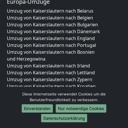
Europa-Umzüge
Umzug von Kaiserslautern nach Belarus
Umzug von Kaiserslautern nach Belgien
Umzug von Kaiserslautern nach Bulgarien
Umzug von Kaiserslautern nach Dänemark
Umzug von Kaiserslautern nach England
Umzug von Kaiserslautern nach Portugal
Umzug von Kaiserslautern nach Bosnien
und Herzegowina
Umzug von Kaiserslautern nach Irland
Umzug von Kaiserslautern nach Lettland
Umzug von Kaiserslautern nach Zypern
Umzug von Kaiserslautern nach Kroatien
Umzug von Kaiserslautern nach Estland
Diese Internetseite verwendet Cookies um die
Umzug von Kaiserslautern nach Finnland
Benutzerfreundlichkeit zu verbessern.
Umzug von Kaiserslautern nach Frankreich
Einverstanden
Nur notwendige Cookies
Umzug von Kaiserslautern nach Griechenland
Datenschutzerklärung
Umzug von Kaiserslautern nach Italien
Umzug von Kaiserslautern nach Liechtenstein