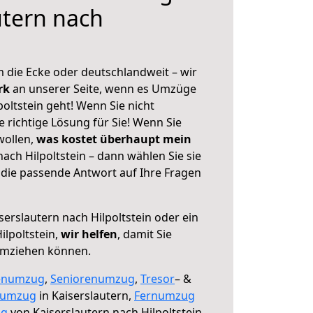
utern nach
 die Ecke oder deutschlandweit – wir
erk
an unserer Seite, wenn es Umzüge
poltstein geht! Wenn Sie nicht
e richtige Lösung für Sie! Wenn Sie
wollen,
was kostet überhaupt mein
ach Hilpoltstein – dann wählen Sie sie
die passende Antwort auf Ihre Fragen
serslautern nach Hilpoltstein oder ein
lpoltstein,
wir helfen
, damit Sie
umziehen können.
enumzug
,
Seniorenumzug
,
Tresor
– &
numzug
in Kaiserslautern,
Fernumzug
ng
von Kaiserslautern nach Hilpoltstein.