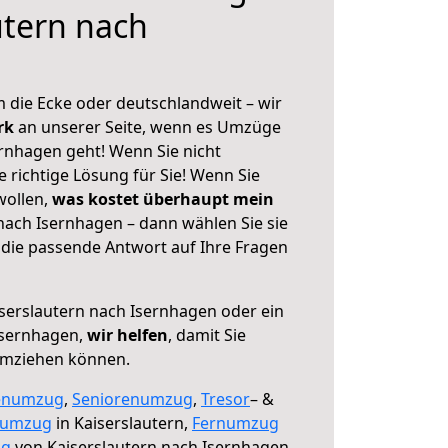
utern nach
 die Ecke oder deutschlandweit – wir
erk
an unserer Seite, wenn es Umzüge
ernhagen geht! Wenn Sie nicht
e richtige Lösung für Sie! Wenn Sie
wollen,
was kostet überhaupt mein
nach Isernhagen – dann wählen Sie sie
die passende Antwort auf Ihre Fragen
serslautern nach Isernhagen oder ein
Isernhagen,
wir helfen
, damit Sie
umziehen können.
enumzug
,
Seniorenumzug
,
Tresor
– &
numzug
in Kaiserslautern,
Fernumzug
ng
von Kaiserslautern nach Isernhagen.