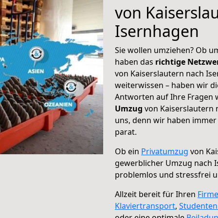
von Kaisersla
Isernhagen
Sie wollen umziehen? Ob um
haben das
richtige Netzw
von Kaiserslautern nach Is
weiterwissen – haben wir di
Antworten auf Ihre Fragen 
Umzug
von Kaiserslautern 
uns, denn wir haben immer 
parat.
Ob ein
Privatumzug
von Kai
gewerblicher Umzug nach 
problemlos und stressfrei 
Allzeit bereit für Ihren
Firm
Klaviertransport
,
Studente
oder eine optimale
Beiladu