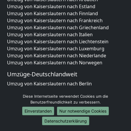
Umzug von Kaiserslautern nach Estland
Umzug von Kaiserslautern nach Finnland
Umzug von Kaiserslautern nach Frankreich
Umzug von Kaiserslautern nach Griechenland
Umzug von Kaiserslautern nach Italien
Umzug von Kaiserslautern nach Liechtenstein
Umzug von Kaiserslautern nach Luxemburg
Umzug von Kaiserslautern nach Niederlande
Umzug von Kaiserslautern nach Norwegen
Umzüge-Deutschlandweit
Umzug von Kaiserslautern nach Berlin
Umzug von Kaiserslautern nach Hamburg
Diese Internetseite verwendet Cookies um die
Umzug von Kaiserslautern nach München
Benutzerfreundlichkeit zu verbessern.
Umzug von Kaiserslautern nach Köln
Umzug von Kaiserslautern nach Frankfurt am Main
Einverstanden
Nur notwendige Cookies
Umzug von Kaiserslautern nach Stuttgart
Datenschutzerklärung
Umzug von Kaiserslautern nach Düsseldorf