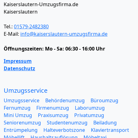
Kaiserslautern-Umzugsfirma.de
Kaiserslautern
Tel.:
01579-2482380
E-Mail:
info@kaiserslautern-umzugsfirma.de
Öffnungszeiten:
Mo - Sa: 06:30 - 16:00 Uhr
Impressum
Datenschutz
Umzugsservice
Umzugsservice
Behördenumzug
Büroumzug
Fernumzug
Firmenumzug
Laborumzug
Mini Umzug
Praxisumzug
Privatumzug
Seniorenumzug
Studentenumzug
Beiladung
Entrümpelung
Halteverbotszone
Klaviertransport
Möbellift
Haushaltsauflösung
Möbeltaxi