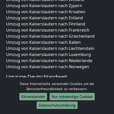
Umzug von Kaiserslautern nach Zypern
Umzug von Kaiserslautern nach Kroatien
Umzug von Kaiserslautern nach Estland
Umzug von Kaiserslautern nach Finnland
Umzug von Kaiserslautern nach Frankreich
Umzug von Kaiserslautern nach Griechenland
Umzug von Kaiserslautern nach Italien
Umzug von Kaiserslautern nach Liechtenstein
Umzug von Kaiserslautern nach Luxemburg
Umzug von Kaiserslautern nach Niederlande
Umzug von Kaiserslautern nach Norwegen
Umzüge-Deutschlandweit
Diese Internetseite verwendet Cookies um die
Umzug von Kaiserslautern nach Berlin
Benutzerfreundlichkeit zu verbessern.
Umzug von Kaiserslautern nach Hamburg
Umzug von Kaiserslautern nach München
Einverstanden
Nur notwendige Cookies
Umzug von Kaiserslautern nach Köln
Datenschutzerklärung
Umzug von Kaiserslautern nach Frankfurt am Main