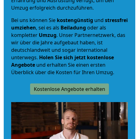
Erfahrung und Ausrüstung verfügt, um den
Umzug erfolgreich durchzuführen.
Bei uns können Sie
kostengünstig
und
stressfrei
umziehen
, sei es als
Beiladung
oder als
kompletter
Umzug
. Unser Partnernetzwerk, das
wir über die Jahre aufgebaut haben, ist
deutschlandweit und sogar international
unterwegs.
Holen Sie sich jetzt kostenlose
Angebote
und erhalten Sie einen ersten
Überblick über die Kosten für Ihren Umzug.
Kostenlose Angebote erhalten