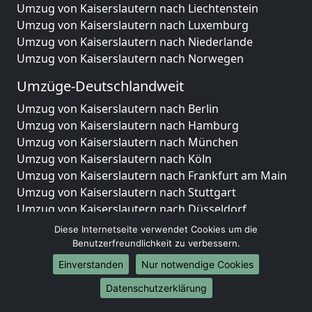
Umzug von Kaiserslautern nach Liechtenstein
Umzug von Kaiserslautern nach Luxemburg
Umzug von Kaiserslautern nach Niederlande
Umzug von Kaiserslautern nach Norwegen
Umzüge-Deutschlandweit
Umzug von Kaiserslautern nach Berlin
Umzug von Kaiserslautern nach Hamburg
Umzug von Kaiserslautern nach München
Umzug von Kaiserslautern nach Köln
Umzug von Kaiserslautern nach Frankfurt am Main
Umzug von Kaiserslautern nach Stuttgart
Umzug von Kaiserslautern nach Düsseldorf
Umzug von Kaiserslautern nach Leipzig
Diese Internetseite verwendet Cookies um die
Umzug von Kaiserslautern nach Dortmund
Benutzerfreundlichkeit zu verbessern.
Umzug von Kaiserslautern nach Essen
Einverstanden
Nur notwendige Cookies
Umzug von Kaiserslautern nach Bremen
Datenschutzerklärung
Umzug von Kaiserslautern nach Dresden
Umzug von Kaiserslautern nach Hannover