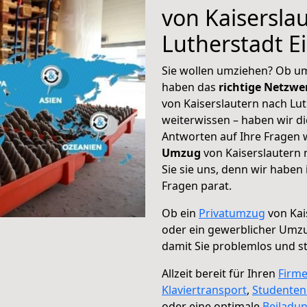
von Kaisersla
Lutherstadt E
Sie wollen umziehen? Ob um
haben das
richtige Netzw
von Kaiserslautern nach Lut
weiterwissen – haben wir di
Antworten auf Ihre Fragen 
Umzug
von Kaiserslautern 
Sie sie uns, denn wir haben
Fragen parat.
Ob ein
Privatumzug
von Kai
oder ein gewerblicher Umzu
damit Sie problemlos und s
Allzeit bereit für Ihren
Firm
Klaviertransport
,
Studente
oder eine optimale
Beiladu