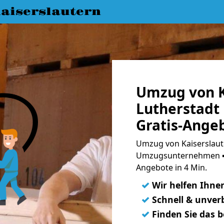
aiserslautern
Umzug von K
Lutherstadt
Gratis-Ange
Umzug von Kaiserslaute
Umzugsunternehmen ➨
Angebote in 4 Min.
✓
Wir helfen Ihne
✓
Schnell & unverb
✓
Finden Sie das 