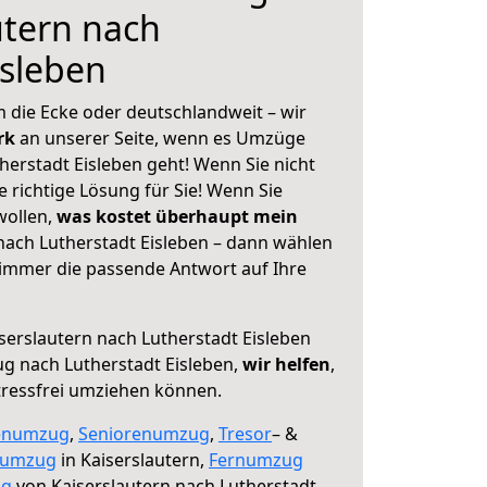
utern nach
isleben
 die Ecke oder deutschlandweit – wir
erk
an unserer Seite, wenn es Umzüge
herstadt Eisleben geht! Wenn Sie nicht
e richtige Lösung für Sie! Wenn Sie
wollen,
was kostet überhaupt mein
nach Lutherstadt Eisleben – dann wählen
 immer die passende Antwort auf Ihre
serslautern nach Lutherstadt Eisleben
g nach Lutherstadt Eisleben,
wir helfen
,
tressfrei umziehen können.
enumzug
,
Seniorenumzug
,
Tresor
– &
numzug
in Kaiserslautern,
Fernumzug
ng
von Kaiserslautern nach Lutherstadt