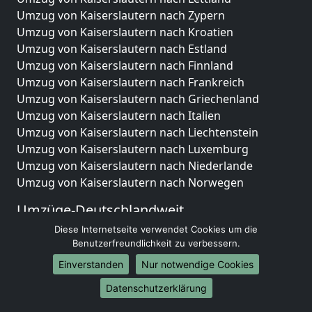
Umzug von Kaiserslautern nach Zypern
Umzug von Kaiserslautern nach Kroatien
Umzug von Kaiserslautern nach Estland
Umzug von Kaiserslautern nach Finnland
Umzug von Kaiserslautern nach Frankreich
Umzug von Kaiserslautern nach Griechenland
Umzug von Kaiserslautern nach Italien
Umzug von Kaiserslautern nach Liechtenstein
Umzug von Kaiserslautern nach Luxemburg
Umzug von Kaiserslautern nach Niederlande
Umzug von Kaiserslautern nach Norwegen
Umzüge-Deutschlandweit
Diese Internetseite verwendet Cookies um die
Umzug von Kaiserslautern nach Berlin
Benutzerfreundlichkeit zu verbessern.
Umzug von Kaiserslautern nach Hamburg
Umzug von Kaiserslautern nach München
Einverstanden
Nur notwendige Cookies
Umzug von Kaiserslautern nach Köln
Datenschutzerklärung
Umzug von Kaiserslautern nach Frankfurt am Main