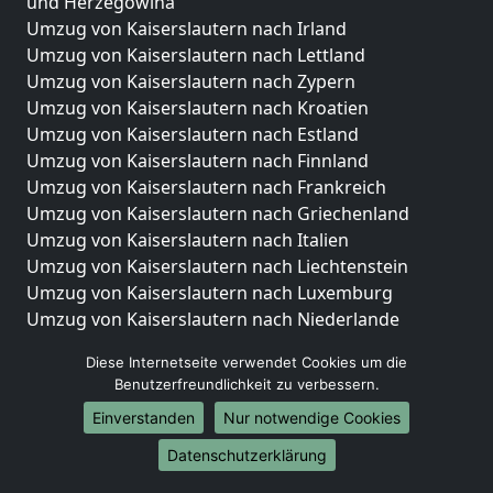
und Herzegowina
Umzug von Kaiserslautern nach Irland
Umzug von Kaiserslautern nach Lettland
Umzug von Kaiserslautern nach Zypern
Umzug von Kaiserslautern nach Kroatien
Umzug von Kaiserslautern nach Estland
Umzug von Kaiserslautern nach Finnland
Umzug von Kaiserslautern nach Frankreich
Umzug von Kaiserslautern nach Griechenland
Umzug von Kaiserslautern nach Italien
Umzug von Kaiserslautern nach Liechtenstein
Umzug von Kaiserslautern nach Luxemburg
Umzug von Kaiserslautern nach Niederlande
Umzug von Kaiserslautern nach Norwegen
Diese Internetseite verwendet Cookies um die
Umzüge-Deutschlandweit
Benutzerfreundlichkeit zu verbessern.
Einverstanden
Nur notwendige Cookies
Umzug von Kaiserslautern nach Berlin
Umzug von Kaiserslautern nach Hamburg
Datenschutzerklärung
Umzug von Kaiserslautern nach München