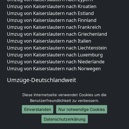
Umzug von Kaiserslautern nach Kroatien
Umzug von Kaiserslautern nach Estland
Umzug von Kaiserslautern nach Finnland
Umzug von Kaiserslautern nach Frankreich
Umzug von Kaiserslautern nach Griechenland
Umzug von Kaiserslautern nach Italien
Umzug von Kaiserslautern nach Liechtenstein
Umzug von Kaiserslautern nach Luxemburg
Umzug von Kaiserslautern nach Niederlande
Umzug von Kaiserslautern nach Norwegen
Umzüge-Deutschlandweit
Umzug von Kaiserslautern nach Berlin
Diese Internetseite verwendet Cookies um die
Umzug von Kaiserslautern nach Hamburg
Benutzerfreundlichkeit zu verbessern.
Umzug von Kaiserslautern nach München
Umzug von Kaiserslautern nach Köln
Einverstanden
Nur notwendige Cookies
Umzug von Kaiserslautern nach Frankfurt am Main
Datenschutzerklärung
Umzug von Kaiserslautern nach Stuttgart