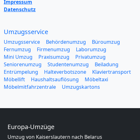
Impressum
Datenschutz
Umzugsservice
Umzugsservice
Behördenumzug
Büroumzug
Fernumzug
Firmenumzug
Laborumzug
Mini Umzug
Praxisumzug
Privatumzug
Seniorenumzug
Studentenumzug
Beiladung
Entrümpelung
Halteverbotszone
Klaviertransport
Möbellift
Haushaltsauflösung
Möbeltaxi
Möbelmitfahrzentrale
Umzugskartons
Europa-Umzüge
Umzug von Kaiserslautern nach Belarus