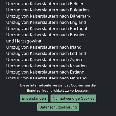
Umzug von Kaiserslautern nach Belgien
Umzug von Kaiserslautern nach Bulgarien
Umzug von Kaiserslautern nach Dänemark
Umzug von Kaiserslautern nach England
Umzug von Kaiserslautern nach Portugal
Umzug von Kaiserslautern nach Bosnien
und Herzegowina
Umzug von Kaiserslautern nach Irland
Umzug von Kaiserslautern nach Lettland
Umzug von Kaiserslautern nach Zypern
Umzug von Kaiserslautern nach Kroatien
Umzug von Kaiserslautern nach Estland
Umzug von Kaiserslautern nach Finnland
Umzug von Kaiserslautern nach Frankreich
Diese Internetseite verwendet Cookies um die
Umzug von Kaiserslautern nach Griechenland
Benutzerfreundlichkeit zu verbessern.
Umzug von Kaiserslautern nach Italien
Einverstanden
Nur notwendige Cookies
Umzug von Kaiserslautern nach Liechtenstein
Datenschutzerklärung
Umzug von Kaiserslautern nach Luxemburg
Umzug von Kaiserslautern nach Niederlande