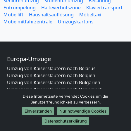
Seniorenumzug
Studentenumzug
Beiladung
Entrümpelung
Halteverbotszone
Klaviertransport
Möbellift
Haushaltsauflösung
Möbeltaxi
Möbelmitfahrzentrale
Umzugskartons
Europa-Umzüge
Umzug von Kaiserslautern nach Belarus
Umzug von Kaiserslautern nach Belgien
Umzug von Kaiserslautern nach Bulgarien
Umzug von Kaiserslautern nach Dänemark
Umzug von Kaiserslautern nach England
Diese Internetseite verwendet Cookies um die
Benutzerfreundlichkeit zu verbessern.
Umzug von Kaiserslautern nach Portugal
Umzug von Kaiserslautern nach Bosnien
Einverstanden
Nur notwendige Cookies
und Herzegowina
Datenschutzerklärung
Umzug von Kaiserslautern nach Irland