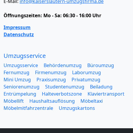
E-Mail:
info@kaiserslautern-umzugsfirma.de
Öffnungszeiten:
Mo - Sa: 06:30 - 16:00 Uhr
Impressum
Datenschutz
Umzugsservice
Umzugsservice
Behördenumzug
Büroumzug
Fernumzug
Firmenumzug
Laborumzug
Mini Umzug
Praxisumzug
Privatumzug
Seniorenumzug
Studentenumzug
Beiladung
Entrümpelung
Halteverbotszone
Klaviertransport
Möbellift
Haushaltsauflösung
Möbeltaxi
Möbelmitfahrzentrale
Umzugskartons