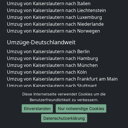
Umzug von Kaiserslautern nach Italien
Umzug von Kaiserslautern nach Liechtenstein
Umzug von Kaiserslautern nach Luxemburg
Umzug von Kaiserslautern nach Niederlande
Umzug von Kaiserslautern nach Norwegen
Umzüge-Deutschlandweit
Umzug von Kaiserslautern nach Berlin
Umzug von Kaiserslautern nach Hamburg
Umzug von Kaiserslautern nach München
Umzug von Kaiserslautern nach Köln
Umzug von Kaiserslautern nach Frankfurt am Main
Umzug von Kaiserslautern nach Stuttgart
Umzug von Kaiserslautern nach Düsseldorf
Diese Internetseite verwendet Cookies um die
Umzug von Kaiserslautern nach Leipzig
Benutzerfreundlichkeit zu verbessern.
Umzug von Kaiserslautern nach Dortmund
Einverstanden
Nur notwendige Cookies
Umzug von Kaiserslautern nach Essen
Datenschutzerklärung
Umzug von Kaiserslautern nach Bremen
Umzug von Kaiserslautern nach Dresden