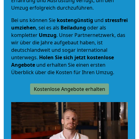
Erfahrung und Ausrüstung verfügt, um den
Umzug erfolgreich durchzuführen.
Bei uns können Sie
kostengünstig
und
stressfrei
umziehen
, sei es als
Beiladung
oder als
kompletter
Umzug
. Unser Partnernetzwerk, das
wir über die Jahre aufgebaut haben, ist
deutschlandweit und sogar international
unterwegs.
Holen Sie sich jetzt kostenlose
Angebote
und erhalten Sie einen ersten
Überblick über die Kosten für Ihren Umzug.
Kostenlose Angebote erhalten