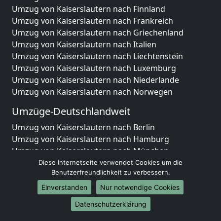
Umzug von Kaiserslautern nach Finnland
Umzug von Kaiserslautern nach Frankreich
Umzug von Kaiserslautern nach Griechenland
Umzug von Kaiserslautern nach Italien
Umzug von Kaiserslautern nach Liechtenstein
Umzug von Kaiserslautern nach Luxemburg
Umzug von Kaiserslautern nach Niederlande
Umzug von Kaiserslautern nach Norwegen
Umzüge-Deutschlandweit
Umzug von Kaiserslautern nach Berlin
Umzug von Kaiserslautern nach Hamburg
Umzug von Kaiserslautern nach München
Umzug von Kaiserslautern nach Köln
Diese Internetseite verwendet Cookies um die
Benutzerfreundlichkeit zu verbessern.
Umzug von Kaiserslautern nach Frankfurt am Main
Umzug von Kaiserslautern nach Stuttgart
Einverstanden
Nur notwendige Cookies
Umzug von Kaiserslautern nach Düsseldorf
Datenschutzerklärung
Umzug von Kaiserslautern nach Leipzig