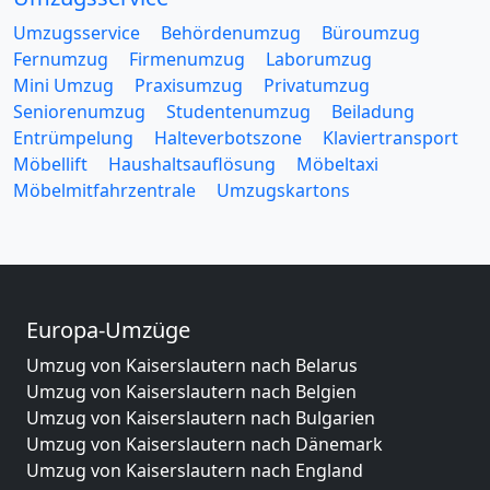
Umzugsservice
Behördenumzug
Büroumzug
Fernumzug
Firmenumzug
Laborumzug
Mini Umzug
Praxisumzug
Privatumzug
Seniorenumzug
Studentenumzug
Beiladung
Entrümpelung
Halteverbotszone
Klaviertransport
Möbellift
Haushaltsauflösung
Möbeltaxi
Möbelmitfahrzentrale
Umzugskartons
Europa-Umzüge
Umzug von Kaiserslautern nach Belarus
Umzug von Kaiserslautern nach Belgien
Umzug von Kaiserslautern nach Bulgarien
Umzug von Kaiserslautern nach Dänemark
Umzug von Kaiserslautern nach England