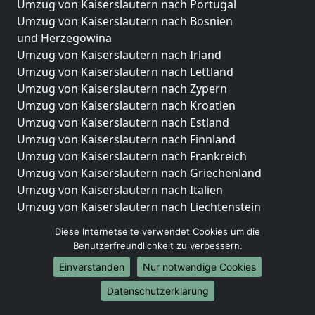
Umzug von Kaiserslautern nach Portugal
Umzug von Kaiserslautern nach Bosnien
und Herzegowina
Umzug von Kaiserslautern nach Irland
Umzug von Kaiserslautern nach Lettland
Umzug von Kaiserslautern nach Zypern
Umzug von Kaiserslautern nach Kroatien
Umzug von Kaiserslautern nach Estland
Umzug von Kaiserslautern nach Finnland
Umzug von Kaiserslautern nach Frankreich
Umzug von Kaiserslautern nach Griechenland
Umzug von Kaiserslautern nach Italien
Umzug von Kaiserslautern nach Liechtenstein
Umzug von Kaiserslautern nach Luxemburg
Diese Internetseite verwendet Cookies um die
Umzug von Kaiserslautern nach Niederlande
Benutzerfreundlichkeit zu verbessern.
Umzug von Kaiserslautern nach Norwegen
Einverstanden
Nur notwendige Cookies
Umzüge-Deutschlandweit
Datenschutzerklärung
Umzug von Kaiserslautern nach Berlin