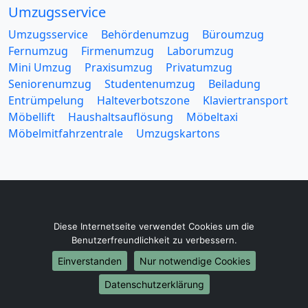
Umzugsservice
Umzugsservice
Behördenumzug
Büroumzug
Fernumzug
Firmenumzug
Laborumzug
Mini Umzug
Praxisumzug
Privatumzug
Seniorenumzug
Studentenumzug
Beiladung
Entrümpelung
Halteverbotszone
Klaviertransport
Möbellift
Haushaltsauflösung
Möbeltaxi
Möbelmitfahrzentrale
Umzugskartons
Europa-Umzüge
Diese Internetseite verwendet Cookies um die
Benutzerfreundlichkeit zu verbessern.
Umzug von Kaiserslautern nach Belarus
Umzug von Kaiserslautern nach Belgien
Einverstanden
Nur notwendige Cookies
Umzug von Kaiserslautern nach Bulgarien
Datenschutzerklärung
Umzug von Kaiserslautern nach Dänemark