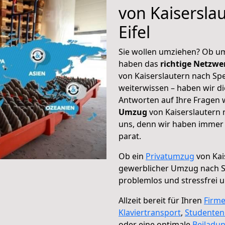
von Kaisersla
Eifel
Sie wollen umziehen? Ob um
haben das
richtige Netzw
von Kaiserslautern nach Spe
weiterwissen – haben wir di
Antworten auf Ihre Fragen 
Umzug
von Kaiserslautern n
uns, denn wir haben immer 
parat.
Ob ein
Privatumzug
von Kai
gewerblicher Umzug nach Sp
problemlos und stressfrei 
Allzeit bereit für Ihren
Firm
Klaviertransport
,
Studente
oder eine optimale
Beiladu