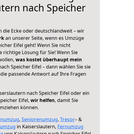
utern nach Speicher
 die Ecke oder deutschlandweit – wir
erk
an unserer Seite, wenn es Umzüge
icher Eifel geht! Wenn Sie nicht
e richtige Lösung für Sie! Wenn Sie
wollen,
was kostet überhaupt mein
ach Speicher Eifel – dann wählen Sie sie
die passende Antwort auf Ihre Fragen
serslautern nach Speicher Eifel oder ein
eicher Eifel,
wir helfen
, damit Sie
umziehen können.
enumzug
,
Seniorenumzug
,
Tresor
– &
numzug
in Kaiserslautern,
Fernumzug
ng
von Kaiserslautern nach Speicher Eifel.