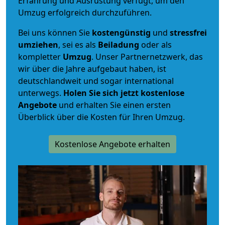
Erfahrung und Ausrüstung verfügt, um den
Umzug erfolgreich durchzuführen.
Bei uns können Sie
kostengünstig
und
stressfrei
umziehen
, sei es als
Beiladung
oder als
kompletter
Umzug
. Unser Partnernetzwerk, das
wir über die Jahre aufgebaut haben, ist
deutschlandweit und sogar international
unterwegs.
Holen Sie sich jetzt kostenlose
Angebote
und erhalten Sie einen ersten
Überblick über die Kosten für Ihren Umzug.
Kostenlose Angebote erhalten