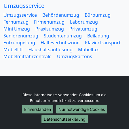
Umzugsservice
Umzugsservice
Behördenumzug
Büroumzug
Fernumzug
Firmenumzug
Laborumzug
Mini Umzug
Praxisumzug
Privatumzug
Seniorenumzug
Studentenumzug
Beiladung
Entrümpelung
Halteverbotszone
Klaviertransport
Möbellift
Haushaltsauflösung
Möbeltaxi
Möbelmitfahrzentrale
Umzugskartons
Europa-Umzüge
Diese Internetseite verwendet Cookies um die
Benutzerfreundlichkeit zu verbessern.
Umzug von Kaiserslautern nach Belarus
Umzug von Kaiserslautern nach Belgien
Einverstanden
Nur notwendige Cookies
Umzug von Kaiserslautern nach Bulgarien
Datenschutzerklärung
Umzug von Kaiserslautern nach Dänemark