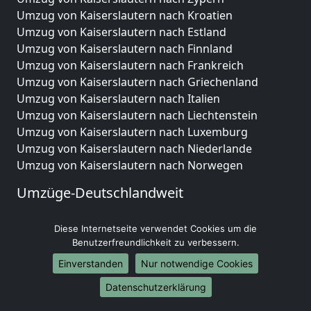
Umzug von Kaiserslautern nach Kroatien
Umzug von Kaiserslautern nach Estland
Umzug von Kaiserslautern nach Finnland
Umzug von Kaiserslautern nach Frankreich
Umzug von Kaiserslautern nach Griechenland
Umzug von Kaiserslautern nach Italien
Umzug von Kaiserslautern nach Liechtenstein
Umzug von Kaiserslautern nach Luxemburg
Umzug von Kaiserslautern nach Niederlande
Umzug von Kaiserslautern nach Norwegen
Umzüge-Deutschlandweit
Umzug von Kaiserslautern nach Berlin
Diese Internetseite verwendet Cookies um die
Umzug von Kaiserslautern nach Hamburg
Benutzerfreundlichkeit zu verbessern.
Umzug von Kaiserslautern nach München
Umzug von Kaiserslautern nach Köln
Einverstanden
Nur notwendige Cookies
Umzug von Kaiserslautern nach Frankfurt am Main
Datenschutzerklärung
Umzug von Kaiserslautern nach Stuttgart