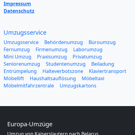
Impressum
Datenschutz
Umzugsservice
Umzugsservice
Behördenumzug
Büroumzug
Fernumzug
Firmenumzug
Laborumzug
Mini Umzug
Praxisumzug
Privatumzug
Seniorenumzug
Studentenumzug
Beiladung
Entrümpelung
Halteverbotszone
Klaviertransport
Möbellift
Haushaltsauflösung
Möbeltaxi
Möbelmitfahrzentrale
Umzugskartons
Europa-Umzüge
Umzug von Kaiserslautern nach Belarus