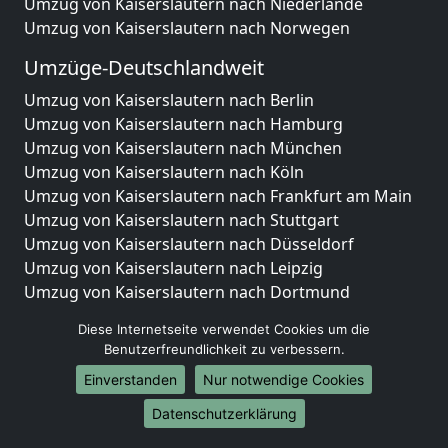
Umzug von Kaiserslautern nach Niederlande
Umzug von Kaiserslautern nach Norwegen
Umzüge-Deutschlandweit
Umzug von Kaiserslautern nach Berlin
Umzug von Kaiserslautern nach Hamburg
Umzug von Kaiserslautern nach München
Umzug von Kaiserslautern nach Köln
Umzug von Kaiserslautern nach Frankfurt am Main
Umzug von Kaiserslautern nach Stuttgart
Umzug von Kaiserslautern nach Düsseldorf
Umzug von Kaiserslautern nach Leipzig
Umzug von Kaiserslautern nach Dortmund
Umzug von Kaiserslautern nach Essen
Diese Internetseite verwendet Cookies um die
Umzug von Kaiserslautern nach Bremen
Benutzerfreundlichkeit zu verbessern.
Umzug von Kaiserslautern nach Dresden
Einverstanden
Nur notwendige Cookies
Umzug von Kaiserslautern nach Hannover
Umzug von Kaiserslautern nach Nürnberg
Datenschutzerklärung
Umzug von Kaiserslautern nach Duisburg