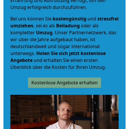
Erfahrung und Ausrüstung verfügt, um den
Umzug erfolgreich durchzuführen.
Bei uns können Sie
kostengünstig
und
stressfrei
umziehen
, sei es als
Beiladung
oder als
kompletter
Umzug
. Unser Partnernetzwerk, das
wir über die Jahre aufgebaut haben, ist
deutschlandweit und sogar international
unterwegs.
Holen Sie sich jetzt kostenlose
Angebote
und erhalten Sie einen ersten
Überblick über die Kosten für Ihren Umzug.
Kostenlose Angebote erhalten