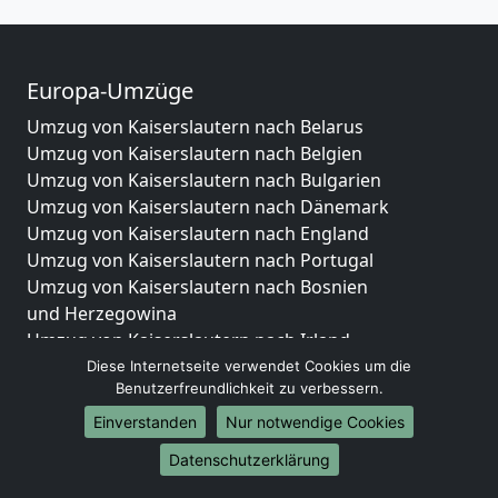
Europa-Umzüge
Umzug von Kaiserslautern nach Belarus
Umzug von Kaiserslautern nach Belgien
Umzug von Kaiserslautern nach Bulgarien
Umzug von Kaiserslautern nach Dänemark
Umzug von Kaiserslautern nach England
Umzug von Kaiserslautern nach Portugal
Umzug von Kaiserslautern nach Bosnien
und Herzegowina
Umzug von Kaiserslautern nach Irland
Umzug von Kaiserslautern nach Lettland
Diese Internetseite verwendet Cookies um die
Benutzerfreundlichkeit zu verbessern.
Umzug von Kaiserslautern nach Zypern
Umzug von Kaiserslautern nach Kroatien
Einverstanden
Nur notwendige Cookies
Umzug von Kaiserslautern nach Estland
Datenschutzerklärung
Umzug von Kaiserslautern nach Finnland