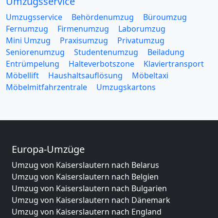
Umzugsservice
Umzugsservice
Behördenumzug
Büroumzug
Fernumzug
Firmenumzug
Laborumzug
Mini Umzug
Praxisumzug
Privatumzug
Seniorenumzug
Studentenumzug
Beiladung
Entrümpelung
Halteverbotszone
Klaviertransport
Möbellift
Haushaltsauflösung
Möbeltaxi
Möbelmitfahrzentrale
Umzugskartons
Europa-Umzüge
Umzug von Kaiserslautern nach Belarus
Umzug von Kaiserslautern nach Belgien
Umzug von Kaiserslautern nach Bulgarien
Umzug von Kaiserslautern nach Dänemark
Umzug von Kaiserslautern nach England