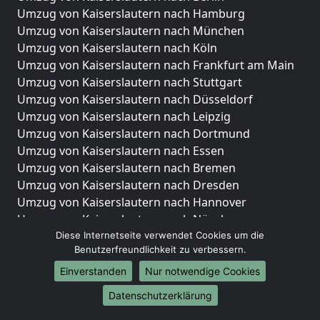
Umzug von Kaiserslautern nach Hamburg
Umzug von Kaiserslautern nach München
Umzug von Kaiserslautern nach Köln
Umzug von Kaiserslautern nach Frankfurt am Main
Umzug von Kaiserslautern nach Stuttgart
Umzug von Kaiserslautern nach Düsseldorf
Umzug von Kaiserslautern nach Leipzig
Umzug von Kaiserslautern nach Dortmund
Umzug von Kaiserslautern nach Essen
Umzug von Kaiserslautern nach Bremen
Umzug von Kaiserslautern nach Dresden
Umzug von Kaiserslautern nach Hannover
Umzug von Kaiserslautern nach Nürnberg
Umzug von Kaiserslautern nach Duisburg
Diese Internetseite verwendet Cookies um die
Benutzerfreundlichkeit zu verbessern.
Umzug von Kaiserslautern nach Bochum
Umzug von Kaiserslautern nach Wuppertal
Einverstanden
Nur notwendige Cookies
Umzug von Kaiserslautern nach Bielefeld
Datenschutzerklärung
Umzug von Kaiserslautern nach Bonn