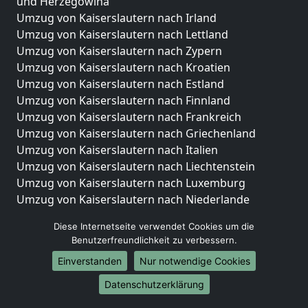
und Herzegowina
Umzug von Kaiserslautern nach Irland
Umzug von Kaiserslautern nach Lettland
Umzug von Kaiserslautern nach Zypern
Umzug von Kaiserslautern nach Kroatien
Umzug von Kaiserslautern nach Estland
Umzug von Kaiserslautern nach Finnland
Umzug von Kaiserslautern nach Frankreich
Umzug von Kaiserslautern nach Griechenland
Umzug von Kaiserslautern nach Italien
Umzug von Kaiserslautern nach Liechtenstein
Umzug von Kaiserslautern nach Luxemburg
Umzug von Kaiserslautern nach Niederlande
Umzug von Kaiserslautern nach Norwegen
Diese Internetseite verwendet Cookies um die
Umzüge-Deutschlandweit
Benutzerfreundlichkeit zu verbessern.
Einverstanden
Nur notwendige Cookies
Umzug von Kaiserslautern nach Berlin
Umzug von Kaiserslautern nach Hamburg
Datenschutzerklärung
Umzug von Kaiserslautern nach München