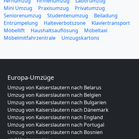
Fernumzug
Firmenumzug
Laborumzug
Mini Umzug
Praxisumzug
Privatumzug
Seniorenumzug
Studentenumzug
Beiladung
Entrümpelung
Halteverbotszone
Klaviertransport
Möbellift
Haushaltsauflösung
Möbeltaxi
Möbelmitfahrzentrale
Umzugskartons
Europa-Umzüge
Umzug von Kaiserslautern nach Belarus
Umzug von Kaiserslautern nach Belgien
Umzug von Kaiserslautern nach Bulgarien
Umzug von Kaiserslautern nach Dänemark
Umzug von Kaiserslautern nach England
Umzug von Kaiserslautern nach Portugal
Umzug von Kaiserslautern nach Bosnien