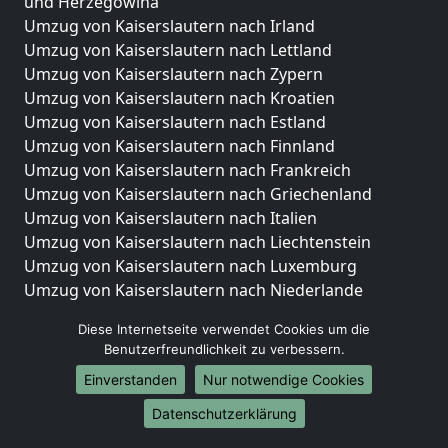
und Herzegowina
Umzug von Kaiserslautern nach Irland
Umzug von Kaiserslautern nach Lettland
Umzug von Kaiserslautern nach Zypern
Umzug von Kaiserslautern nach Kroatien
Umzug von Kaiserslautern nach Estland
Umzug von Kaiserslautern nach Finnland
Umzug von Kaiserslautern nach Frankreich
Umzug von Kaiserslautern nach Griechenland
Umzug von Kaiserslautern nach Italien
Umzug von Kaiserslautern nach Liechtenstein
Umzug von Kaiserslautern nach Luxemburg
Umzug von Kaiserslautern nach Niederlande
Umzug von Kaiserslautern nach Norwegen
Diese Internetseite verwendet Cookies um die
Umzüge-Deutschlandweit
Benutzerfreundlichkeit zu verbessern.
Einverstanden
Nur notwendige Cookies
Umzug von Kaiserslautern nach Berlin
Umzug von Kaiserslautern nach Hamburg
Datenschutzerklärung
Umzug von Kaiserslautern nach München