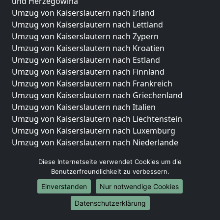
und Herzegowina
Umzug von Kaiserslautern nach Irland
Umzug von Kaiserslautern nach Lettland
Umzug von Kaiserslautern nach Zypern
Umzug von Kaiserslautern nach Kroatien
Umzug von Kaiserslautern nach Estland
Umzug von Kaiserslautern nach Finnland
Umzug von Kaiserslautern nach Frankreich
Umzug von Kaiserslautern nach Griechenland
Umzug von Kaiserslautern nach Italien
Umzug von Kaiserslautern nach Liechtenstein
Umzug von Kaiserslautern nach Luxemburg
Umzug von Kaiserslautern nach Niederlande
Umzug von Kaiserslautern nach Norwegen
Diese Internetseite verwendet Cookies um die
Umzüge-Deutschlandweit
Benutzerfreundlichkeit zu verbessern.
Einverstanden
Nur notwendige Cookies
Umzug von Kaiserslautern nach Berlin
Umzug von Kaiserslautern nach Hamburg
Datenschutzerklärung
Umzug von Kaiserslautern nach München