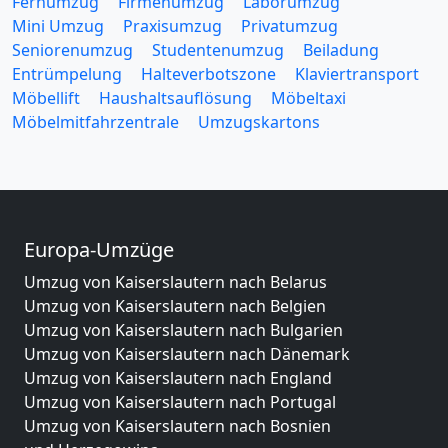
Fernumzug
Firmenumzug
Laborumzug
Mini Umzug
Praxisumzug
Privatumzug
Seniorenumzug
Studentenumzug
Beiladung
Entrümpelung
Halteverbotszone
Klaviertransport
Möbellift
Haushaltsauflösung
Möbeltaxi
Möbelmitfahrzentrale
Umzugskartons
Europa-Umzüge
Umzug von Kaiserslautern nach Belarus
Umzug von Kaiserslautern nach Belgien
Umzug von Kaiserslautern nach Bulgarien
Umzug von Kaiserslautern nach Dänemark
Umzug von Kaiserslautern nach England
Umzug von Kaiserslautern nach Portugal
Umzug von Kaiserslautern nach Bosnien