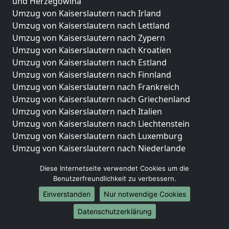
und Herzegowina
Umzug von Kaiserslautern nach Irland
Umzug von Kaiserslautern nach Lettland
Umzug von Kaiserslautern nach Zypern
Umzug von Kaiserslautern nach Kroatien
Umzug von Kaiserslautern nach Estland
Umzug von Kaiserslautern nach Finnland
Umzug von Kaiserslautern nach Frankreich
Umzug von Kaiserslautern nach Griechenland
Umzug von Kaiserslautern nach Italien
Umzug von Kaiserslautern nach Liechtenstein
Umzug von Kaiserslautern nach Luxemburg
Umzug von Kaiserslautern nach Niederlande
Umzug von Kaiserslautern nach Norwegen
Diese Internetseite verwendet Cookies um die
Umzüge-Deutschlandweit
Benutzerfreundlichkeit zu verbessern.
Einverstanden
Nur notwendige Cookies
Umzug von Kaiserslautern nach Berlin
Umzug von Kaiserslautern nach Hamburg
Datenschutzerklärung
Umzug von Kaiserslautern nach München