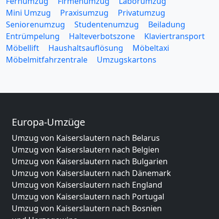
Fernumzug
Firmenumzug
Laborumzug
Mini Umzug
Praxisumzug
Privatumzug
Seniorenumzug
Studentenumzug
Beiladung
Entrümpelung
Halteverbotszone
Klaviertransport
Möbellift
Haushaltsauflösung
Möbeltaxi
Möbelmitfahrzentrale
Umzugskartons
Europa-Umzüge
Umzug von Kaiserslautern nach Belarus
Umzug von Kaiserslautern nach Belgien
Umzug von Kaiserslautern nach Bulgarien
Umzug von Kaiserslautern nach Dänemark
Umzug von Kaiserslautern nach England
Umzug von Kaiserslautern nach Portugal
Umzug von Kaiserslautern nach Bosnien