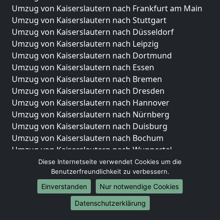
Umzug von Kaiserslautern nach Frankfurt am Main
Umzug von Kaiserslautern nach Stuttgart
Umzug von Kaiserslautern nach Düsseldorf
Umzug von Kaiserslautern nach Leipzig
Umzug von Kaiserslautern nach Dortmund
Umzug von Kaiserslautern nach Essen
Umzug von Kaiserslautern nach Bremen
Umzug von Kaiserslautern nach Dresden
Umzug von Kaiserslautern nach Hannover
Umzug von Kaiserslautern nach Nürnberg
Umzug von Kaiserslautern nach Duisburg
Umzug von Kaiserslautern nach Bochum
Umzug von Kaiserslautern nach Wuppertal
Umzug von Kaiserslautern nach Bielefeld
Diese Internetseite verwendet Cookies um die
Benutzerfreundlichkeit zu verbessern.
Umzug von Kaiserslautern nach Bonn
Umzug von Kaiserslautern nach Münster
Einverstanden
Nur notwendige Cookies
Internationale-Umzüge
Datenschutzerklärung