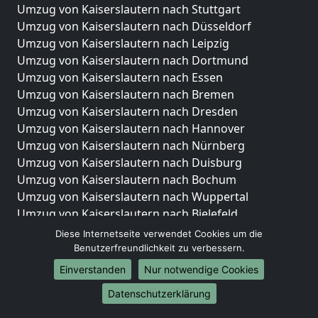
Umzug von Kaiserslautern nach Stuttgart
Umzug von Kaiserslautern nach Düsseldorf
Umzug von Kaiserslautern nach Leipzig
Umzug von Kaiserslautern nach Dortmund
Umzug von Kaiserslautern nach Essen
Umzug von Kaiserslautern nach Bremen
Umzug von Kaiserslautern nach Dresden
Umzug von Kaiserslautern nach Hannover
Umzug von Kaiserslautern nach Nürnberg
Umzug von Kaiserslautern nach Duisburg
Umzug von Kaiserslautern nach Bochum
Umzug von Kaiserslautern nach Wuppertal
Umzug von Kaiserslautern nach Bielefeld
Umzug von Kaiserslautern nach Bonn
Diese Internetseite verwendet Cookies um die
Umzug von Kaiserslautern nach Münster
Benutzerfreundlichkeit zu verbessern.
Einverstanden
Nur notwendige Cookies
Internationale-Umzüge
Datenschutzerklärung
Umzug von Kaiserslautern nach Brasilien
Umzug von Kaiserslautern nach Brunei Darussalam