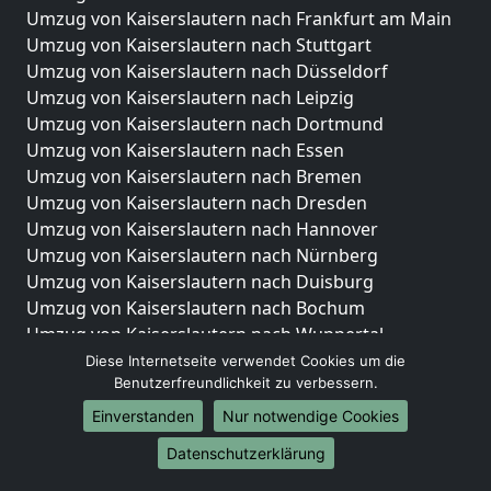
Umzug von Kaiserslautern nach Frankfurt am Main
Umzug von Kaiserslautern nach Stuttgart
Umzug von Kaiserslautern nach Düsseldorf
Umzug von Kaiserslautern nach Leipzig
Umzug von Kaiserslautern nach Dortmund
Umzug von Kaiserslautern nach Essen
Umzug von Kaiserslautern nach Bremen
Umzug von Kaiserslautern nach Dresden
Umzug von Kaiserslautern nach Hannover
Umzug von Kaiserslautern nach Nürnberg
Umzug von Kaiserslautern nach Duisburg
Umzug von Kaiserslautern nach Bochum
Umzug von Kaiserslautern nach Wuppertal
Umzug von Kaiserslautern nach Bielefeld
Diese Internetseite verwendet Cookies um die
Benutzerfreundlichkeit zu verbessern.
Umzug von Kaiserslautern nach Bonn
Umzug von Kaiserslautern nach Münster
Einverstanden
Nur notwendige Cookies
Internationale-Umzüge
Datenschutzerklärung