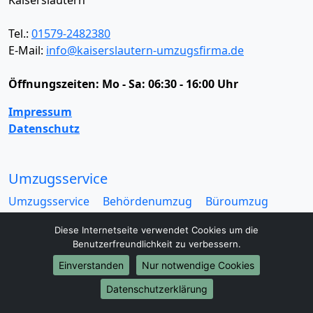
Kaiserslautern
Tel.:
01579-2482380
E-Mail:
info@kaiserslautern-umzugsfirma.de
Öffnungszeiten:
Mo - Sa: 06:30 - 16:00 Uhr
Impressum
Datenschutz
Umzugsservice
Umzugsservice
Behördenumzug
Büroumzug
Fernumzug
Firmenumzug
Laborumzug
Diese Internetseite verwendet Cookies um die
Mini Umzug
Praxisumzug
Privatumzug
Benutzerfreundlichkeit zu verbessern.
Seniorenumzug
Studentenumzug
Beiladung
Einverstanden
Nur notwendige Cookies
Entrümpelung
Halteverbotszone
Klaviertransport
Möbellift
Haushaltsauflösung
Möbeltaxi
Datenschutzerklärung
Möbelmitfahrzentrale
Umzugskartons