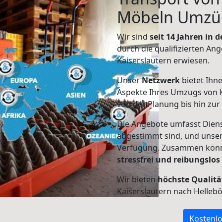
Möbeln Umzü
Wir sind
seit 14 Jahren in
durch die qualifizierten Ang
Kaiserslautern erwiesen.
Unser
Netzwerk
bietet Ihn
Aspekte Ihres Umzugs von K
von der Planung bis hin zu
Die Angebote umfasst Dienst
abgestimmt sind, und unser
Verfügung. Zusammen können
stressfrei und reibungslos
Wir bieten
höchste Qualitä
Kaiserslautern nach Helleb
Kostenlo