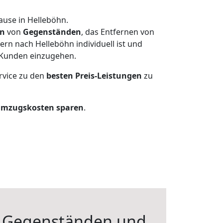
ause in Helleböhn.
en
von
Gegenständen
, das Entfernen von
rn nach Helleböhn individuell ist und
r Kunden einzugehen.
rvice zu den
besten Preis-Leistungen
zu
Umzugskosten sparen
.
n Gegenständen und