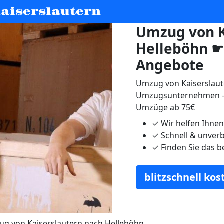
aiserslautern
Umzug von K
Helleböhn ☛ 
Angebote
Umzug von Kaiserslaut
Umzugsunternehmen - 
Umzüge ab 75€
✓
Wir helfen Ihne
✓
Schnell & unverb
✓
Finden Sie das b
blitzschnell ko
g von Kaiserslautern nach Helleböhn