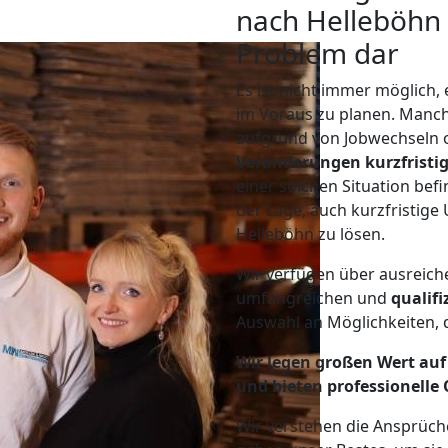
nach Helleböhn s
Problem dar
Es ist nicht immer möglich,
im Voraus zu planen. Man
aufgrund von Jobwechseln o
Veränderungen kurzfristig
einer solchen Situation befi
der Lage, auch kurzfristig
Helleböhn zu lösen.
Wir verfügen über ausreic
umfangreichen und
qualif
Auswahl an Möglichkeiten, d
Wir legen großen Wert auf 
und bieten professionelle 
Wir verstehen die Ansprüch