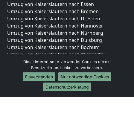
Umzug von Kaiserslautern nach Essen
Umzug von Kaiserslautern nach Bremen
Umzug von Kaiserslautern nach Dresden
Umzug von Kaiserslautern nach Hannover
Umzug von Kaiserslautern nach Nürnberg
Umzug von Kaiserslautern nach Duisburg
Umzug von Kaiserslautern nach Bochum
Umzug von Kaiserslautern nach Wuppertal
Umzug von Kaiserslautern nach Bielefeld
Diese Internetseite verwendet Cookies um die
Benutzerfreundlichkeit zu verbessern.
Umzug von Kaiserslautern nach Bonn
Umzug von Kaiserslautern nach Münster
Einverstanden
Nur notwendige Cookies
Internationale-Umzüge
Datenschutzerklärung
Umzug von Kaiserslautern nach Brasilien
Umzug von Kaiserslautern nach Brunei Darussalam
Umzug von Kaiserslautern nach Burkina Faso
Umzug von Kaiserslautern nach Burundi
Umzug von Kaiserslautern nach Chile
Umzug von Kaiserslautern nach China